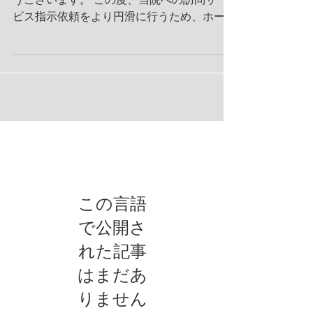
ビス指示依頼をより円滑に行うため、ホーム
ページに「医療・介護関係様専用ページ」を
新設いたしました。 新しくなったポイント
専用書式の導入： 新規導入・内容変更時の
「指示依頼・相談票」がダウンロード可能で
す。 PC入力対応： Word形式、pdf形式で、
パソコンから直接入力・印刷ができます。
更新時は不要： 通常の更新（継続）時は、
お知らせ
本票の提出は必要ありません。 ※運用のお
願い 医師が適切な医学的判断に基づき、責
任を持って指示書を発行するための仕組みで
す。 「緊急性の有無」をご記載の上、ケア
この言語
プラン（案）を添えてFAXにてお送りくださ
で公開さ
い。 多忙な皆様の事務負担を軽減しつつ、
れた記事
より質の高い連携を目指してまいります。
ぜひご活用ください。
はまだあ
りません