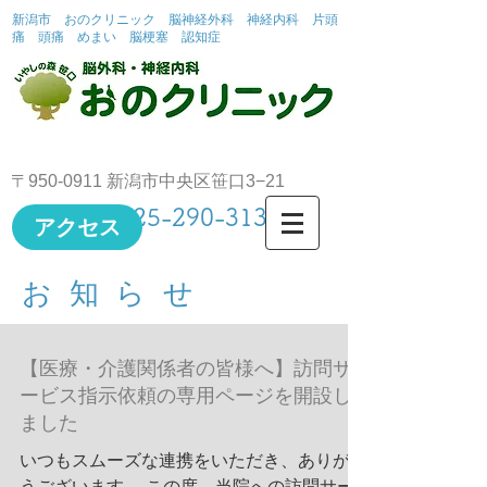
新潟市 おのクリニック 脳神経外科 神経内科 片頭
痛 頭痛 めまい 脳梗塞 認知症
〒950-0911 新潟市中央区笹口3−21
TEL
025-290-3131
アクセス
お知らせ
【医療・介護関係者の皆様へ】訪問サ
ービス指示依頼の専用ページを開設し
ました
いつもスムーズな連携をいただき、ありがと
うございます。 この度、当院への訪問サー