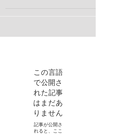
いる抗CGRP治療薬(当院ではエムガルテ
ィ、アジョビ)の飲み薬バージョンになりま
す。 肝心な薬価ですが・・・ 1錠2923.2円
とのことです。3割負担で1錠876.96円。 予
防薬としては、1日置きに1錠服用。1か月で
14～15錠必要ですから、 経済的負担は1か
お知らせ
月で12000〜13000円となります。 注射薬と
ほぼ同額ですね。 急性期治療薬として、頭
痛時1回1錠。効果は良いとの事ですから、
従来のトリプタン系、ジタン系の薬が飲めな
この言語
い方、効かない方、注射が怖い、抵抗がある
で公開さ
方、は試してみる価値はあると思います。
れた記事
12/16(火)から処方できるようです。
はまだあ
りません
記事が公開さ
れると、ここ