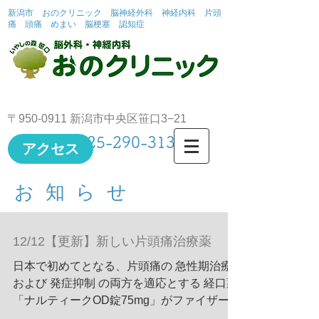
新潟市 おのクリニック 脳神経外科 神経内科 片頭
痛 頭痛 めまい 脳梗塞 認知症
〒950-0911 新潟市中央区笹口3−21
TEL
025-290-3131
アクセス
お知らせ
12/12【更新】新しい片頭痛治療薬
日本で初めてとなる、片頭痛の 急性期治療
および 発症抑制 の両方を適応とする 経口薬
「ナルティークOD錠75mg」がファイザー
(株)から発売されます。 現在注射で使われて