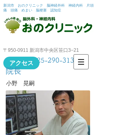
新潟市 おのクリニック 脳神経外科 神経内科 片頭
痛 頭痛 めまい 脳梗塞 認知症
〒950-0911 新潟市中央区笹口3−21
TEL
025-290-3131
アクセス
院長
​小野 晃嗣