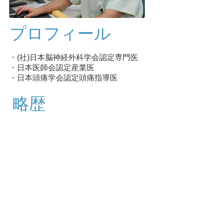
​プロフィール
・(社)日本脳神経外科学会認定専門医
・日本医師会認定産業医
​・日本頭痛学会認定頭痛指導医
​略歴
・新潟大学医学部卒
・山形県立中央病院
・国保水原郷病院
​・諏訪湖畔病院
・長岡中央綜合病院
・新潟大学脳研究所
・米国Wistar研究所
・桑名病院